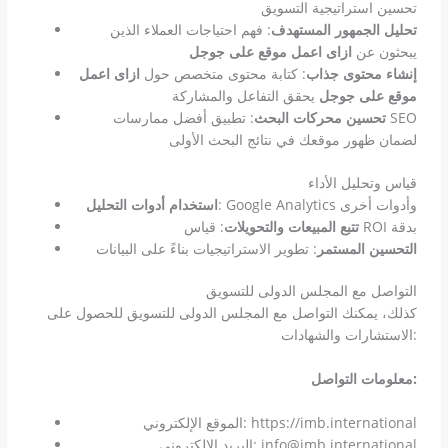
تحسين استراتيجية التسويق
تحليل الجمهور المستهدف
: فهم احتياجات العملاء الذين
يبحثون عن
ازاى اعمل موقع على جوجل
إنشاء محتوى جذاب
: كتابة محتوى متخصص حول
ازاى اعمل
موقع على جوجل
يحقق التفاعل والمشاركة
تحسين محركات البحث
: تطبيق أفضل ممارسات SEO
لضمان ظهور موقعك في نتائج البحث الأولى
قياس وتحليل الأداء
: Google Analytics وأدوات أخرى
استخدام أدوات التحليل
: قياس ROI بدقة
تتبع المبيعات والتحويلات
التحسين المستمر
: تطوير الاستراتيجيات بناءً على البيانات
التواصل مع المجلس الدولى للتسويق
كذلك، يمكنك التواصل مع المجلس الدولى للتسويق للحصول على
الاستشارات والشهادات:
معلومات التواصل:
الموقع الإلكتروني: https://imb.international
البريد الإلكتروني: info@imb.international