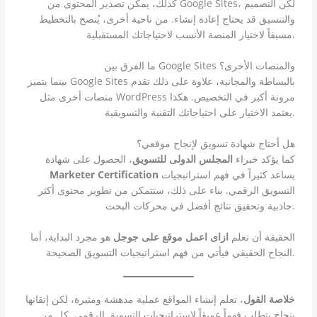
كذلك، يمكن تصدير المحتوى من Google Sites، لكن التصميم
والتنسيق قد يحتاج إعادة إنشاء. من ناحية أخرى، يُنصح بالتخطيط
مسبقاً لاختيار المنصة الأنسب لاحتياجاتك المستقبلية.
ما الفرق بين Google Sites والمنصات الأخرى؟
بينما يتميز Google Sites بالبساطة والمجانية، علاوة على ذلك تقدم
منصات أخرى مثل WordPress مرونة أكبر في التخصيص. هكذا
يعتمد الاختيار على احتياجاتك التقنية والتسويقية.
هل أحتاج شهادة تسويق لإنجاح موقعي؟
كما يؤكد خبراء
المجلس الدولى للتسويق
، الحصول على شهادة
يساعد كثيراً في فهم استراتيجيات
Marketer Certification
التسويق الرقمي. بناء على ذلك، ستتمكن من تطوير محتوى أكثر
جاذبية وتحقيق نتائج أفضل في محركات البحث.
الحقيقة أن تعلم
ازاى اعمل موقع على جوجل
هو مجرد البداية، أما
النجاح الحقيقي فيأتي من فهم استراتيجيات التسويق الصحيحة.
خلاصة القول
، تعلم إنشاء المواقع عملية مدهشة ومثيرة، لكن إتقانها
بنجاح يتطلب فهماً عميقاً لاستراتيجيات التسويق الرقمي. كل من