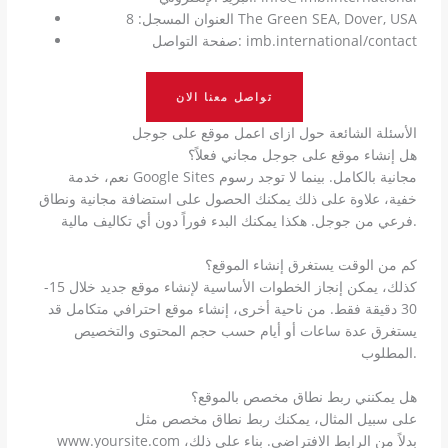
العنوان المسجل: 8 The Green SEA, Dover, USA
صفحة التواصل: imb.international/contact
تواصل معنا الان
الأسئلة الشائعة حول ازاى اعمل موقع على جوجل
هل إنشاء موقع على جوجل مجاني فعلاً؟
نعم، خدمة Google Sites مجانية بالكامل. بينما لا توجد رسوم
خفية، علاوة على ذلك يمكنك الحصول على استضافة مجانية ونطاق
فرعي من جوجل. هكذا يمكنك البدء فوراً دون أي تكاليف مالية.
كم من الوقت يستغرق إنشاء الموقع؟
كذلك، يمكن إنجاز الخطوات الأساسية لإنشاء موقع جديد خلال 15-
30 دقيقة فقط. من ناحية أخرى، إنشاء موقع احترافي متكامل قد
يستغرق عدة ساعات أو أيام حسب حجم المحتوى والتخصيص
المطلوب.
هل يمكنني ربط نطاق مخصص بالموقع؟
على سبيل المثال، يمكنك ربط نطاق مخصص مثل
www.yoursite.com بدلاً من الرابط الافتراضي. بناء على ذلك،