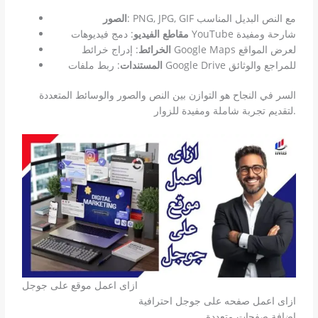
: PNG, JPG, GIF مع النص البديل المناسب
الصور
: دمج فيديوهات YouTube شارحة ومفيدة
مقاطع الفيديو
: إدراج خرائط Google Maps لعرض المواقع
الخرائط
: ربط ملفات Google Drive للمراجع والوثائق
المستندات
السر في النجاح هو التوازن بين النص والصور والوسائط المتعددة
لتقديم تجربة شاملة ومفيدة للزوار.
ازاى اعمل موقع على جوجل
ازاى اعمل صفحه على جوجل احترافية
إضافة صفحات متعددة