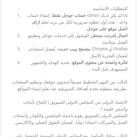
المتطلبات الأساسية
حساب جوجل نشط
: إنشاء حساب Gmail إذا لم يكن لديك
واحد – هذه أول خطوة ضرورية لكل من يريد تعلم
ازاى
اعمل موقع على جوجل
اتصال إنترنت مستقر
: للوصول إلى خدمات جوجل وتطبيق
العمل بسلاسة
متصفح ويب حديث
: يُفضل استخدام Chrome أو Firefox
لضمان التجربة الأمثل
فكرة واضحة عن محتوى الموقع
: تحديد الهدف والجمهور
المستهدف قبل البدء
كذلك، من المهم التخطيط مسبقاً لمحتوى موقعك وتنظيم الصفحات
بطريقة منطقية تخدم أهدافك التسويقية عند تعلم إنشاء المواقع.
الاعتماد الدولى من المجلس الدولى للتسويق ( النجاح بأبحاث
واسس علمية )
المجلس الدولى للتسويق يقوم باعتماد المعلمين والكوادر واصحاب
العمل والشركات اعتمادا دوليا . لضمان التفوق العملى والاكاديمي
كذلك، يمكنك التواصل مع المجلس الدولى للتسويق للحصول على