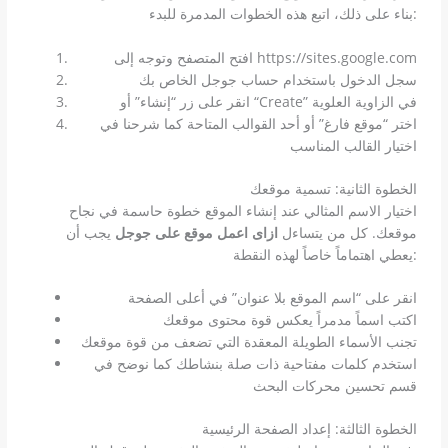
بناء على ذلك، اتبع هذه الخطوات المدمرة للبدء:
افتح المتصفح وتوجه إلى https://sites.google.com
سجل الدخول باستخدام حساب جوجل الخاص بك
انقر على زر “إنشاء” أو “Create” في الزاوية العلوية
اختر “موقع فارغ” أو أحد القوالب المتاحة كما شرحنا في
اختيار القالب المناسب
الخطوة الثانية: تسمية موقعك
اختيار الاسم المثالي عند إنشاء الموقع خطوة حاسمة في نجاح
موقعك. كل من يتساءل
ازاى اعمل موقع على جوجل
يجب أن
يعطي اهتماماً خاصاً لهذه النقطة:
انقر على “اسم الموقع بلا عنوان” في أعلى الصفحة
اكتب اسماً مدمراً يعكس قوة محتوى موقعك
تجنب الأسماء الطويلة المعقدة التي تضعف من قوة موقعك
استخدم كلمات مفتاحية ذات صلة بنشاطك كما نوضح في
قسم تحسين محركات البحث
الخطوة الثالثة: إعداد الصفحة الرئيسية