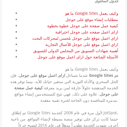
جدول المحتوى
ما هو Google Sites وكيف يعمل
متطلبات إنشاء موقع على جوجل
كيفية عمل صفحة على جوجل خطوة بخطوة
ازاى اعمل صفحه على جوجل احترافية
ازاى اعمل موقع على جوجل مُحسن لمحركات البحث
ازاي اعمل موقع على جوجل للأعمال التجارية
أهمية شهادات التسويق من المجلس الدولى للتسويق
الأسئلة الشائعة حول ازاى اعمل موقع على جوجل
ما هو Google Sites وكيف يعمل
هو
Google Sites
، فإن
عندما تتساءل
ازاى اعمل موقع على جوجل
الحل السحري والأداة الثورية التي ستغير حياتك للأبد. بينما توفر هذه
الخدمة المدهشة حلولاً خارقة لمن يريد معرفة
كيفية عمل صفحة
على جوجل
، علاوة على ذلك، فهي تتيح للمستخدمين إنشاء مواقع
مدمرة للمنافسة دون الحاجة لخبرة تقنية معقدة.
تم إطلاق Google Sites لأول مرة في عام 2008 كخدمة JotSpot،
حيثما كانت تركز على توفير منصة بسيطة لإنشاء المواقع. من ناحية
أخرى، شهدت الخدمة تطويراً مذهلاً في عام 2016 لتصبح جزءاً