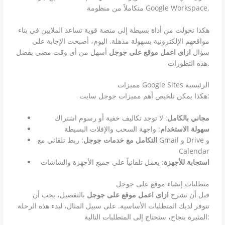
متكاملاً من منظومة Google Workspace.
هكذا تحولت من أداة بسيطة إلى منصة قوية تساعد الملايين في بناء
مواقعهم الإلكترونية بسهولة مذهلة. اليوم، أصبحت الإجابة على
سؤال
ازاى اعمل موقع على جوجل
أسهل من أي وقت مضى بفضل
هذه التطورات.
مميزات Google Sites الرئيسية
هكذا يمكن تلخيص أهم مميزات جوجل سايت:
مجاني بالكامل
: لا توجد تكاليف خفية أو رسوم اشتراك
سهولة الاستخدام
: واجهة السحب والإفلات البسيطة
التكامل مع خدمات جوجل
: ربط تلقائي مع Gmail و Drive و
Calendar
استجابة للأجهزة
: يعمل تلقائياً على جميع الأجهزة والشاشات
متطلبات إنشاء موقع على جوجل
قبل أن نشرح
ازاى اعمل موقع على جوجل
بالتفصيل، يجب أن
تتوفر لديك المتطلبات الأساسية. على سبيل المثال، لبدء هذه الرحلة
المثيرة بنجاح، ستحتاج إلى المتطلبات التالية: