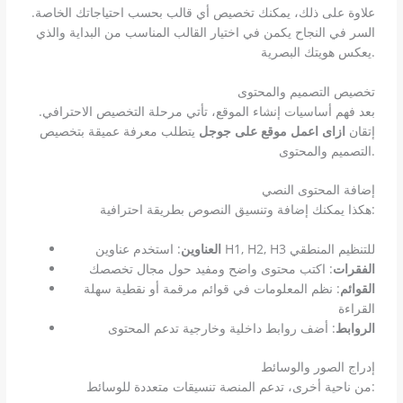
علاوة على ذلك، يمكنك تخصيص أي قالب بحسب احتياجاتك الخاصة.
السر في النجاح يكمن في اختيار القالب المناسب من البداية والذي
يعكس هويتك البصرية.
تخصيص التصميم والمحتوى
بعد فهم أساسيات إنشاء الموقع، تأتي مرحلة التخصيص الاحترافي.
إتقان
ازاى اعمل موقع على جوجل
يتطلب معرفة عميقة بتخصيص
التصميم والمحتوى.
إضافة المحتوى النصي
هكذا يمكنك إضافة وتنسيق النصوص بطريقة احترافية:
: استخدم عناوين H1, H2, H3 للتنظيم المنطقي
العناوين
الفقرات
: اكتب محتوى واضح ومفيد حول مجال تخصصك
القوائم
: نظم المعلومات في قوائم مرقمة أو نقطية سهلة
القراءة
الروابط
: أضف روابط داخلية وخارجية تدعم المحتوى
إدراج الصور والوسائط
من ناحية أخرى، تدعم المنصة تنسيقات متعددة للوسائط: