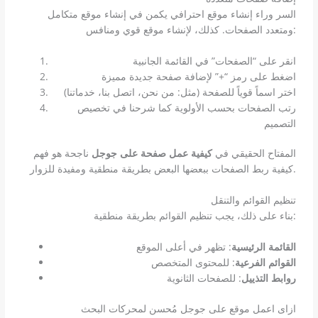
السر وراء إنشاء موقع احترافي يكمن في إنشاء موقع متكامل
ومتعدد الصفحات. كذلك، لإنشاء موقع قوي ومنافس:
انقر على “الصفحات” في القائمة الجانبية
اضغط على رمز “+” لإضافة صفحة جديدة مميزة
اختر اسماً قوياً للصفحة (مثل: من نحن، اتصل بنا، خدماتنا)
رتب الصفحات بحسب الأولوية كما شرحنا في تخصيص
التصميم
المفتاح الحقيقي في
كيفية عمل صفحة على جوجل
ناجحة هو فهم
كيفية ربط الصفحات ببعضها البعض بطريقة منطقية ومفيدة للزوار.
تنظيم القوائم والتنقل
بناء على ذلك، يجب تنظيم القوائم بطريقة منطقية:
القائمة الرئيسية
: تظهر في أعلى الموقع
القوائم الفرعية
: للمحتوى المتخصص
روابط التذييل
: للصفحات الثانوية
ازاى اعمل موقع على جوجل مُحسن لمحركات البحث