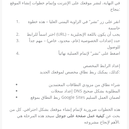
في النهاية، لنشر موقعك على الإنترنت وإتمام خطوات إنشاء الموقع
بنجاح:
انقر على زر “نشر” في الزاوية اليمنى العليا – هذه خطوة
حاسمة
اختر اسماً للرابط (URL) – يجب أن يكون باللغة الإنجليزية
حدد إعدادات الخصوصية (عام، محدود، خاص) – مهم جداً
للوصول
اضغط على “نشر” لإتمام العملية نهائياً
إعداد الرابط المخصص
كذلك، يمكنك ربط نطاق مخصص لموقعك الجديد:
شراء نطاق من مزودي النطاقات المعتمدين
إعداد سجلات DNS المطلوبة بشكل صحيح
ربط النطاق بموقع Google Sites لضمان العمل السليم
هذه الخطوات ضرورية لإتمام إنشاء موقعك بشكل احترافي. كل من
بحث عن
كيفية عمل صفحة على جوجل
سيجد هذه المرحلة هي
الأهم لإنجاح مشروعه.