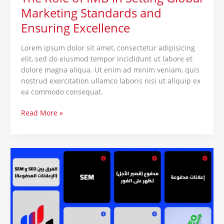
Marketing Standards and
Ensuring Excellence
Lorem ipsum dolor sit amet, consectetur adipisicing
elit, sed do eiusmod tempor incididunt ut labore et
dolore magna aliqua. Ut enim ad minim veniam, quis
nostrud exercitation ullamco laboris nisi ut aliquip ex
ea commodo consequat.
Read More »
أساسيات
الديجيتال
ماركتنج:
كل
ما
تحتاج
معرفته