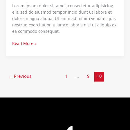
Lorem ipsum dolor sit amet, consectetur adipisicing
elit, sed do eiusmod tempor incididunt ut labore et
dolore magna aliqua. Ut enim ad minim veniam, quis
nostrud exercitation ullamco laboris nisi ut aliquip ex
ea commodo consequat.
Read More »
←
Previous
1
…
9
10