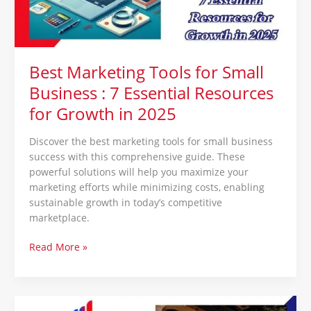
7
Essential
Resources
for
Best Marketing Tools for Small
Growth
Business : 7 Essential Resources
in
2025
for Growth in 2025
Discover the best marketing tools for small business
success with this comprehensive guide. These
powerful solutions will help you maximize your
marketing efforts while minimizing costs, enabling
sustainable growth in today’s competitive
marketplace.
Read More »
7