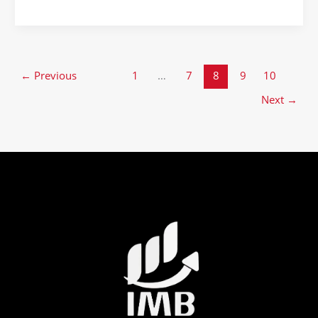
←
Previous
1
…
7
8
9
10
Next
→