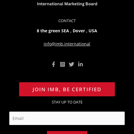
CONTACT
8 the green SEA , Dover , USA
info@imb.international
JOIN IMB, BE CERTIFIED
STAY UP TO DATE
E
m
a